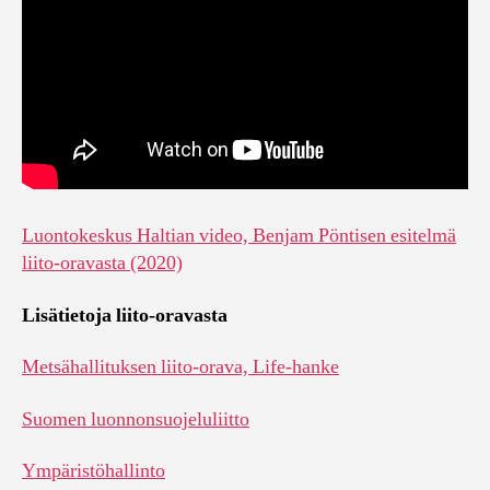
Luontokeskus Haltian video, Benjam Pöntisen esitelmä
liito-oravasta (2020)
Lisätietoja liito-oravasta
Metsähallituksen liito-orava, Life-hanke
Suomen luonnonsuojeluliitto
Ympäristöhallinto