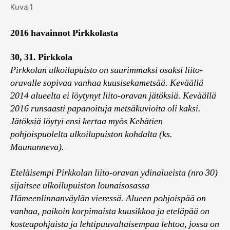
Kuva 1
2016 havainnot Pirkkolasta
30, 31. Pirkkola
Pirkkolan ulkoilupuisto on suurimmaksi osaksi liito-
oravalle sopivaa vanhaa kuusisekametsää. Keväällä
2014 alueelta ei löytynyt liito-oravan jätöksiä. Keväällä
2016 runsaasti papanoituja metsäkuvioita oli kaksi.
Jätöksiä löytyi ensi kertaa myös Kehätien
pohjoispuolelta ulkoilupuiston kohdalta (ks.
Maununneva).
Eteläisempi Pirkkolan liito-oravan ydinalueista (nro 30)
sijaitsee ulkoilupuiston lounaisosassa
Hämeenlinnanväylän vieressä. Alueen pohjoispää on
vanhaa, paikoin korpimaista kuusikkoa ja eteläpää on
kosteapohjaista ja lehtipuuvaltaisempaa lehtoa, jossa on