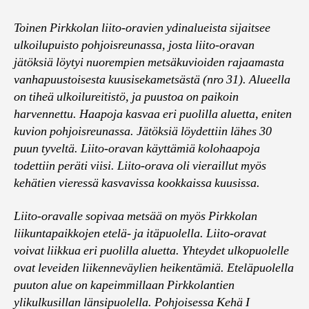
Toinen Pirkkolan liito-oravien ydinalueista sijaitsee
ulkoilupuisto pohjoisreunassa, josta liito-oravan
jätöksiä löytyi nuorempien metsäkuvioiden rajaamasta
vanhapuustoisesta kuusisekametsästä (nro 31). Alueella
on tiheä ulkoilureitistö, ja puustoa on paikoin
harvennettu. Haapoja kasvaa eri puolilla aluetta, eniten
kuvion pohjoisreunassa. Jätöksiä löydettiin lähes 30
puun tyveltä. Liito-oravan käyttämiä kolohaapoja
todettiin peräti viisi. Liito-orava oli vieraillut myös
kehätien vieressä kasvavissa kookkaissa kuusissa.
Liito-oravalle sopivaa metsää on myös Pirkkolan
liikuntapaikkojen etelä- ja itäpuolella. Liito-oravat
voivat liikkua eri puolilla aluetta. Yhteydet ulkopuolelle
ovat leveiden liikenneväylien heikentämiä. Eteläpuolella
puuton alue on kapeimmillaan Pirkkolantien
ylikulkusillan länsipuolella. Pohjoisessa Kehä I