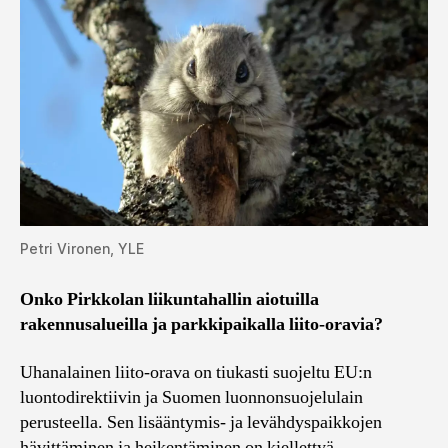
Petri Vironen, YLE
Onko Pirkkolan liikuntahallin aiotuilla
rakennusalueilla ja parkkipaikalla liito-oravia?
Uhanalainen liito-orava on tiukasti suojeltu EU:n
luontodirektiivin ja Suomen luonnonsuojelulain
perusteella. Sen lisääntymis- ja levähdyspaikkojen
hävittäminen ja heikentäminen on kiellettyä.