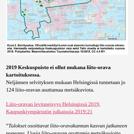
2019 Keskuspuisto ei ollut mukana liito-orava
kartoituksessa.
Neljännen selvityksen mukaan Helsingissä tunnetaan jo
124 liito-oravan asuttamaa metsäkuviota.
Liito-oravan levinneisyys Helsingissä 2019,
Kaupunkiympäristön julkaisuja 2019:21
”
Tulokset osoittavat liito-oravakannan kasvun jatkuneen
nopeana. Uusia liito-oravan asuttamia metsäkuvioita