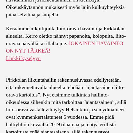
Oikeuskäytännön mukaisesti myös lajin kulkuyhteyksiä
pitää selvittää ja suojella.
Keräämme ulkoilijoilta liito-orava havaintoja Pirkkolan
alueelta. Kerro oletko nähnyt papanoita, kolopuita, liito-
oravaa päivällä tai illalla jne.
JOKAINEN HAVAINTO
ON NYT TÄRKEÄ!
Linkki kyselyyn
Pirkkolan liikuntahallin rakennusluvassa edellytetään,
että rakennettavalta alueelta tehdään ”ajantasainen liito-
orava kartoitus”. Nyt etsimme tulkintaa hallinto-
oikeudessa siihenkin mitä tarkoittaa ”ajantasainen”, sillä
liito-orava vasta levittäytyy Helsinkiin ja sen ydinalueet
ovat kymmenkertaistuneet 5 vuodessa. Emme pidä
halliyhtiön keväällä 2019 tilaamaa ja tehtyä erillistä
kartoitusta enää ajantasaisena, sillä rakennustyöt