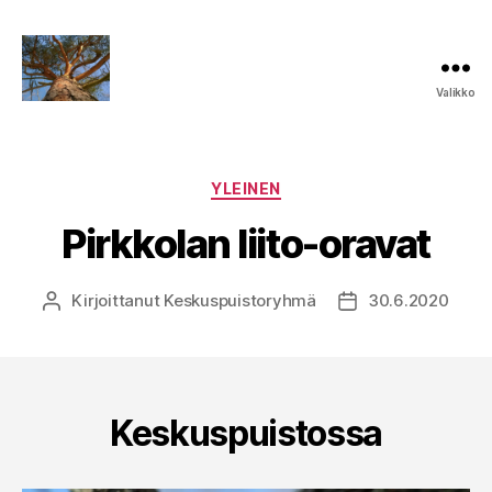
Valikko
Keskuspuiston
puolesta
Kategoriat
YLEINEN
Pirkkolan liito-oravat
Kirjoittanut
Keskuspuistoryhmä
30.6.2020
Kirjoittaja
Julkaisupäivämää
Keskuspuistossa