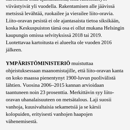
viivästyivät yli vuodella. Rakentamisen alle jäävissä
metsissä levähtää, ruokailee ja vierailee liito-oravia.
Liito-oravan pesistä ei ole ajantasaista tietoa siksikään,
koska Keskuspuiston tämä osa ei ollut mukana Helsingin
kaupungin omissa selvityksissä 2018 tai 2019.
Luotettavaa kartoitusta ei alueelta ole vuoden 2016
jälkeen.
YMPÄRISTÖMINISTERIÖ
muistuttaa
ohjeistuksessaan maanomistajille, että liito-oravan kanta
on koko maassa pienentynyt 1900-luvun puolivälistä
lähtien. Vuosina 2006–2015 kannan arvioidaan
taantuneen noin 23 prosenttia. Merkittävin syy liito-
oravan uhanalaisuuteen on metsätalous. Laji suosii
vanhoja, kuusivaltaisia sekametsiä ja se kärsii
kolopuiden, erityisesti vanhojen haapojen
vähenemisestä.