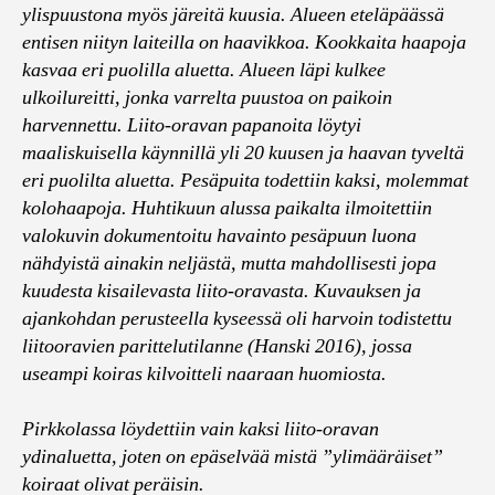
ylispuustona myös järeitä kuusia. Alueen eteläpäässä
entisen niityn laiteilla on haavikkoa. Kookkaita haapoja
kasvaa eri puolilla aluetta. Alueen läpi kulkee
ulkoilureitti, jonka varrelta puustoa on paikoin
harvennettu. Liito-oravan papanoita löytyi
maaliskuisella käynnillä yli 20 kuusen ja haavan tyveltä
eri puolilta aluetta. Pesäpuita todettiin kaksi, molemmat
kolohaapoja. Huhtikuun alussa paikalta ilmoitettiin
valokuvin dokumentoitu havainto pesäpuun luona
nähdyistä ainakin neljästä, mutta mahdollisesti jopa
kuudesta kisailevasta liito-oravasta. Kuvauksen ja
ajankohdan perusteella kyseessä oli harvoin todistettu
liitooravien parittelutilanne (Hanski 2016), jossa
useampi koiras kilvoitteli naaraan huomiosta.
Pirkkolassa löydettiin vain kaksi liito-oravan
ydinaluetta, joten on epäselvää mistä ”ylimääräiset”
koiraat olivat peräisin.