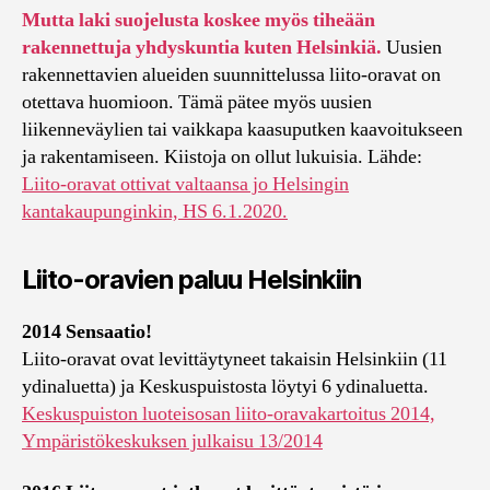
Mutta laki suojelusta koskee myös tiheään
rakennettuja yhdyskuntia kuten Helsinkiä.
Uusien
rakennettavien alueiden suunnittelussa liito-oravat on
otettava huomioon. Tämä pätee myös uusien
liikenneväylien tai vaikkapa kaasuputken kaavoitukseen
ja rakentamiseen. Kiistoja on ollut lukuisia. Lähde:
Liito-oravat ottivat valtaansa jo Helsingin
kantakaupunginkin, HS 6.1.2020.
Liito-oravien paluu Helsinkiin
2014 Sensaatio!
Liito-oravat ovat levittäytyneet takaisin Helsinkiin (11
ydinaluetta) ja Keskuspuistosta löytyi 6 ydinaluetta.
Keskuspuiston luoteisosan liito-oravakartoitus 2014,
Ympäristökeskuksen julkaisu 13/2014