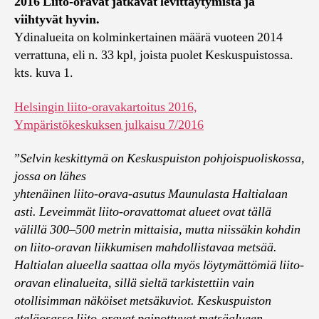
2016 Liito-oravat jatkavat levittäytymistä ja
viihtyvät hyvin.
Ydinalueita on kolminkertainen määrä vuoteen 2014
verrattuna, eli n. 33 kpl, joista puolet Keskuspuistossa.
kts. kuva 1.
Helsingin liito-oravakartoitus 2016,
Ympäristökeskuksen julkaisu 7/2016
”
Selvin keskittymä on Keskuspuiston pohjoispuoliskossa,
jossa on lähes
yhtenäinen liito-orava-asutus Maunulasta Haltialaan
asti. Leveimmät liito-oravattomat alueet ovat tällä
välillä 300–500 metrin mittaisia, mutta niissäkin kohdin
on liito-oravan liikkumisen mahdollistavaa metsää.
Haltialan alueella saattaa olla myös löytymättömiä liito-
oravan elinalueita, sillä sieltä tarkistettiin vain
otollisimman näköiset metsäkuviot. Keskuspuiston
eteläosassa liito-oravat painottuvat metsäalueen