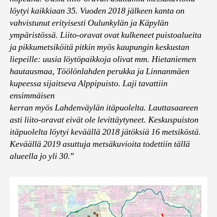
löytyi kaikkiaan 35. Vuoden 2018 jälkeen kanta on
vahvistunut erityisesti Oulunkylän ja Käpylän
ympäristössä. Liito-oravat ovat kulkeneet puistoalueita
ja pikkumetsiköitä pitkin myös kaupungin keskustan
liepeille: uusia löytöpaikkoja olivat mm. Hietaniemen
hautausmaa, Töölönlahden perukka ja Linnanmäen
kupeessa sijaitseva Alppipuisto. Laji tavattiin
ensimmäisen
kerran myös Lahdenväylän itäpuolelta. Lauttasaareen
asti liito-oravat eivät ole levittäytyneet. Keskuspuiston
itäpuolelta löytyi keväällä 2018 jätöksiä 16 metsiköstä.
Keväällä 2019 asuttuja metsäkuvioita todettiin tällä
alueella jo yli 30.
”