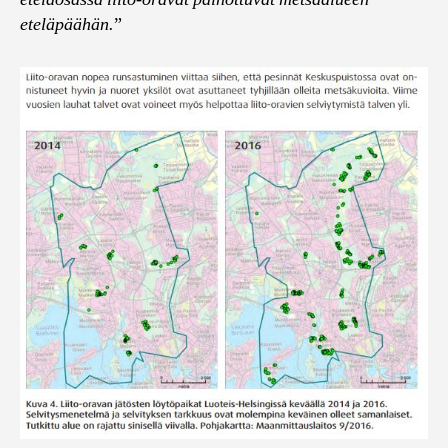
eteläpäähän.
”