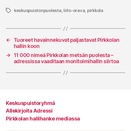
keskuspuistonpuolesta
,
liito-orava
,
pirkkola
Avainsanat
←
Tuoreet havainnekuvat paljastavat Pirkkolan
hallin koon
→
11 000 nimeä Pirkkolan metsän puolesta –
adressissa vaaditaan monitoimihallin siirtoa
Keskuspuistoryhmä
Allekirjoita Adressi
Pirkkolan hallihanke mediassa