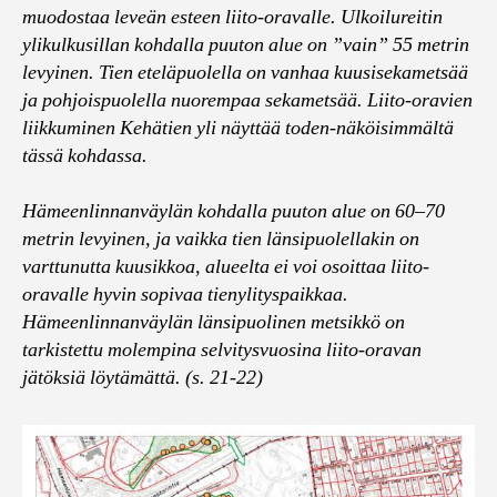
muodostaa leveän esteen liito-oravalle. Ulkoilureitin
ylikulkusillan kohdalla puuton alue on ”vain” 55 metrin
levyinen. Tien eteläpuolella on vanhaa kuusisekametsää
ja pohjoispuolella nuorempaa sekametsää. Liito-oravien
liikkuminen Kehätien yli näyttää toden-näköisimmältä
tässä kohdassa.
Hämeenlinnanväylän kohdalla puuton alue on 60–70
metrin levyinen, ja vaikka tien länsipuolellakin on
varttunutta kuusikkoa, alueelta ei voi osoittaa liito-
oravalle hyvin sopivaa tienylityspaikkaa.
Hämeenlinnanväylän länsipuolinen metsikkö on
tarkistettu molempina selvitysvuosina liito-oravan
jätöksiä löytämättä.
(s. 21-22)