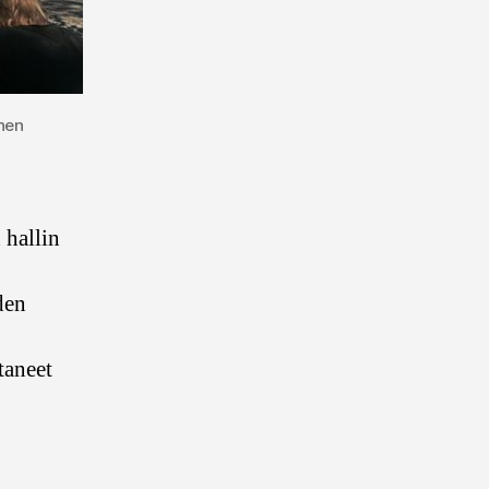
nen
 hallin
den
taneet