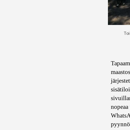
To
Tapaami
maastos
järjest
sisätil
sivuill
nopeaa 
WhatsAp
pyynnö