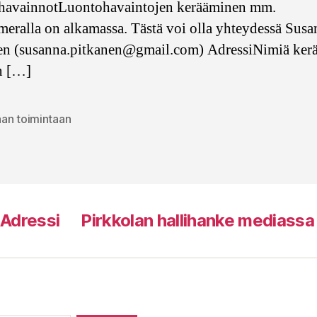
havainnotLuontohavaintojen kerääminen mm.
ameralla on alkamassa. Tästä voi olla yhteydessä Sus
en (susanna.pitkanen@gmail.com) AdressiNimiä ker
n […]
an toimintaan
at
a Adressi
Pirkkolan hallihanke mediassa