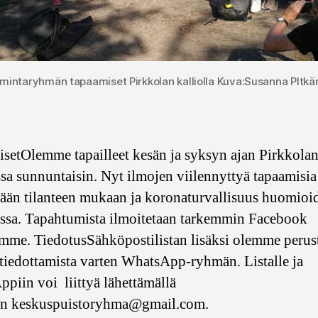
imintaryhmän tapaamiset Pirkkolan kalliolla Kuva:Susanna PItkä
setOlemme tapailleet kesän ja syksyn ajan Pirkkolan
sa sunnuntaisin. Nyt ilmojen viilennyttyä tapaamisia
etään tilanteen mukaan ja koronaturvallisuus huomioi
oissa. Tapahtumista ilmoitetaan tarkemmin Facebook
amme. TiedotusSähköpostilistan lisäksi olemme perus
tiedottamista varten WhatsApp-ryhmän. Listalle ja
piin voi liittyä lähettämällä
n keskuspuistoryhma@gmail.com.