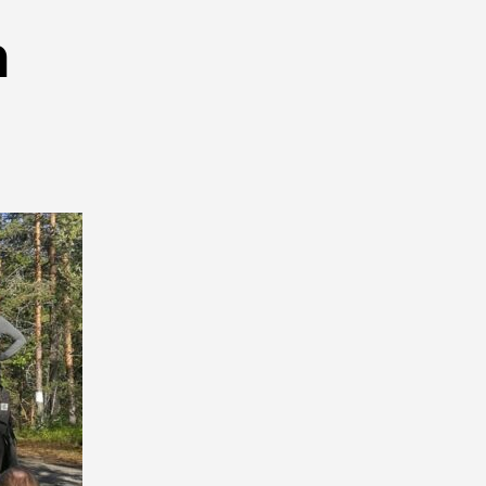
n
ärä