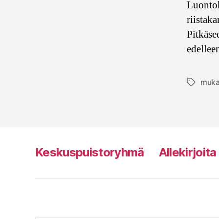
Luonto
riistak
Pitkäse
edellee
muka
Avainsan
Keskuspuistoryhmä
Allekirjoit