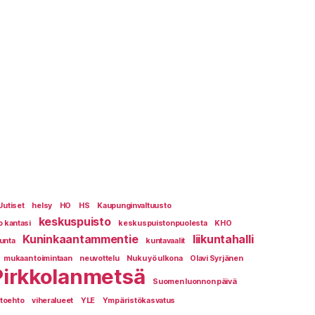
Uutiset
helsy
HO
HS
Kaupunginvaltuusto
keskuspuisto
o kantasi
keskuspuistonpuolesta
KHO
Kuninkaantammentie
liikuntahalli
kunta
kuntavaalit
mukaan toimintaan
neuvottelu
Nuku yö ulkona
Olavi Syrjänen
Pirkkolanmetsä
Suomen luonnon päivä
htoehto
viheralueet
YLE
Ympäristökasvatus