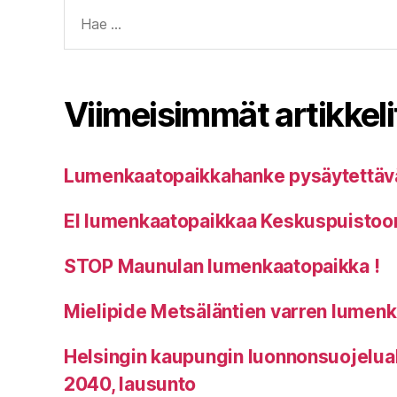
Haku:
Viimeisimmät artikkeli
Lumenkaatopaikkahanke pysäytettäv
EI lumenkaatopaikkaa Keskuspuistoo
STOP Maunulan lumenkaatopaikka !
Mielipide Metsäläntien varren lumen
Helsingin kaupungin luonnonsuojelu
2040, lausunto