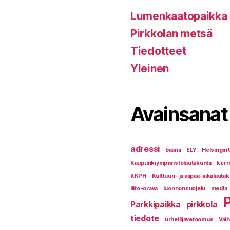
Lumenkaatopaikka
Pirkkolan metsä
Tiedotteet
Yleinen
Avainsanat
adressi
baana
ELY
Helsingin 
Kaupunkiympäristölautakunta
kerr
KKPH
Kulttuuri- ja vapaa-aikalauta
liito-orava
luonnonsuojelu
media
Parkkipaikka
pirkkola
tiedote
urheilijavetoomus
Vai