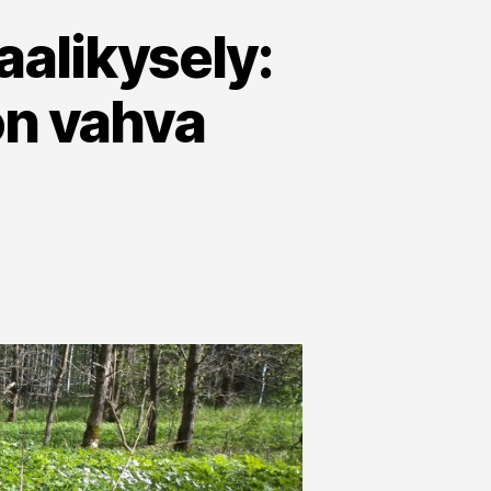
alikysely:
on vahva
ärä