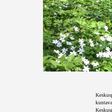
Keskus
kuntava
Keskusp