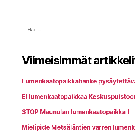
Haku:
Viimeisimmät artikkeli
Lumenkaatopaikkahanke pysäytettäv
EI lumenkaatopaikkaa Keskuspuistoo
STOP Maunulan lumenkaatopaikka !
Mielipide Metsäläntien varren lumen