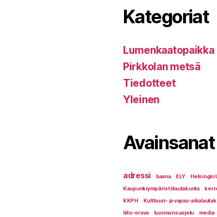
Kategoriat
Lumenkaatopaikka
Pirkkolan metsä
Tiedotteet
Yleinen
Avainsanat
adressi
baana
ELY
Helsingin 
Kaupunkiympäristölautakunta
kerr
KKPH
Kulttuuri- ja vapaa-aikalauta
liito-orava
luonnonsuojelu
media