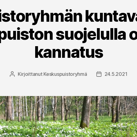
storyhmän kuntava
uiston suojelulla 
kannatus
Kirjoittanut
Keskuspuistoryhmä
24.5.2021
Kirjoittaja
Julkaisupäivämä