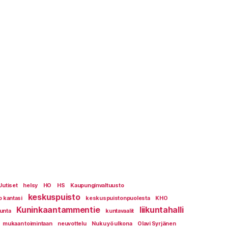
Uutiset
helsy
HO
HS
Kaupunginvaltuusto
keskuspuisto
o kantasi
keskuspuistonpuolesta
KHO
Kuninkaantammentie
liikuntahalli
kunta
kuntavaalit
mukaan toimintaan
neuvottelu
Nuku yö ulkona
Olavi Syrjänen