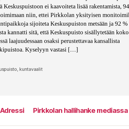
ttä Keskuspuistoon ei kaavoiteta lisää rakentamista, 
toimimaan niin, ettei Pirkkolan yksityisen monitoimi
ntipaikkoja sijoiteta Keskuspuiston metsään ja 92 %
sta kannatti sitä, että Keskuspuisto sisällytetään koko
ssä laajuudessaan osaksi perustettavaa kansallista
ipuistoa. Kyselyyn vastasi […]
uspuisto
,
kuntavaalit
at
a Adressi
Pirkkolan hallihanke mediassa