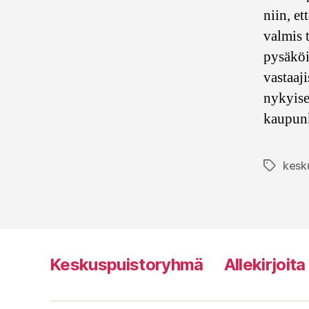
niin, e
valmis 
pysäköi
vastaaji
nykyise
kaupunk
kesk
Avainsan
Keskuspuistoryhmä
Allekirjoit