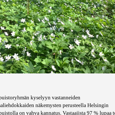
puistoryhmän kyselyyn vastanneiden
aliehdokkaiden näkemysten perusteella Helsingin
uistolla on vahva kannatus. Vastaajista 97 % lupaa 