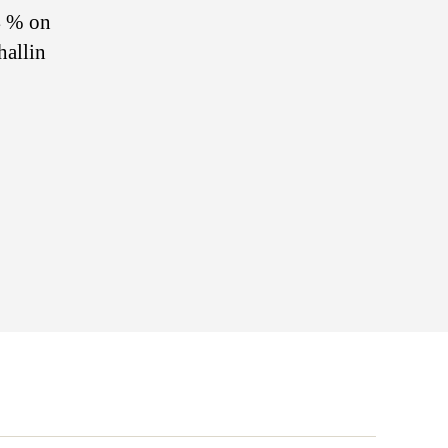
94 % on
hallin