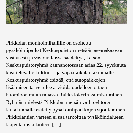
Pirkkolan monitoimihallille on osoitettu
pysäköintipaikat Keskuspuiston metsään asemakaavan
vastaisesti ja vastoin laissa säädettyä, katsoo
Keskuspuistoryhmä kannanotossaan asiaa 22. syyskuuta
käsittelevälle kulttuuri- ja vapaa-aikalautakunnalle.
Keskuspuistoryhmä esittää, että autopaikkojen
lisäämisen tarve tulee arvioida uudelleen ottaen
huomioon muun muassa Raide-Jokerin valmistuminen.
Ryhmän mielestä Pirkkolan metsän vaihtoehtona
lautakunnalle esitetty pysäköintipaikkojen sijoittaminen
Pirkkolantien varteen ei saa tarkoittaa pysäköintialueen
laajentamista länteen […]