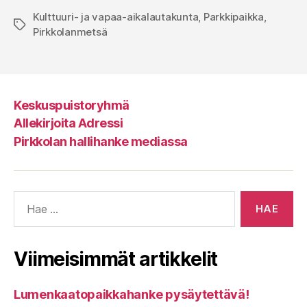
Kulttuuri- ja vapaa-aikalautakunta
,
Parkkipaikka
,
Avainsanat
Pirkkolanmetsä
Keskuspuistoryhmä
Allekirjoita Adressi
Pirkkolan hallihanke mediassa
Haku:
Viimeisimmät artikkelit
Lumenkaatopaikkahanke pysäytettävä!