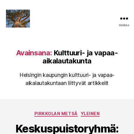
Valikko
Keskuspuiston
puolesta
Avainsana:
Kulttuuri- ja vapaa-
aikalautakunta
Helsingin kaupungin kulttuuri- ja vapaa-
aikalautakuntaan liittyvät artikkelit
Kategoriat
PIRKKOLAN METSÄ
YLEINEN
Keskuspuistoryhmä: