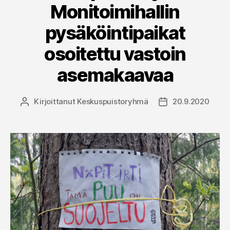
Monitoimihallin
pysäköintipaikat
osoitettu vastoin
asemakaavaa
Kirjoittanut
Keskuspuistoryhmä
20.9.2020
Kirjoittaja
Julkaisupäivämää