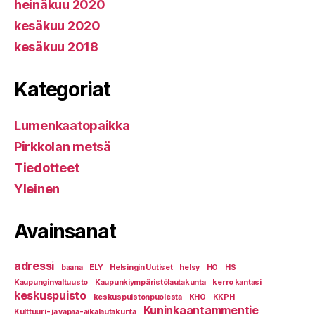
heinäkuu 2020
kesäkuu 2020
kesäkuu 2018
Kategoriat
Lumenkaatopaikka
Pirkkolan metsä
Tiedotteet
Yleinen
Avainsanat
adressi
baana
ELY
Helsingin Uutiset
helsy
HO
HS
Kaupunginvaltuusto
Kaupunkiympäristölautakunta
kerro kantasi
keskuspuisto
keskuspuistonpuolesta
KHO
KKPH
Kuninkaantammentie
Kulttuuri- ja vapaa-aikalautakunta