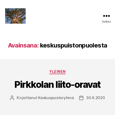
Valikko
Keskuspuiston
puolesta
Avainsana:
keskuspuistonpuolesta
Kategoriat
YLEINEN
Pirkkolan liito-oravat
Kirjoittanut
Keskuspuistoryhmä
30.6.2020
Kirjoittaja
Julkaisupäivämää