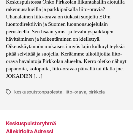
Keskuspuistossa Onko Pirkkolan liikuntahallin aiotuilla
rakennusalueilla ja parkkipaikalla liito-oravia?
Uhanalainen liito-orava on tiukasti suojeltu EU:n
luontodirektiivin ja Suomen luonnonsuojelulain
perusteella. Sen lisääntymis- ja levähdyspaikkojen
hävittäminen ja heikentäminen on kiellettyä.
Oikeuskäytännön mukaisesti myös lajin kulkuyhteyksiä
pitää selvittää ja suojella. Keräämme ulkoilijoilta liito-
orava havaintoja Pirkkolan alueelta. Kerro oletko nähnyt
papanoita, kolopuita, liito-oravaa päivällä tai illalla jne.
JOKAINEN […]
keskuspuistonpuolesta
,
liito-orava
,
pirkkola
Avainsanat
Keskuspuistoryhmä
Allekirjoita Adressi