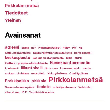
Pirkkolan metsä
Tiedotteet
Yleinen
Avainsanat
adressi
baana
ELY
Helsingin Uutiset
helsy
HO
HS
Kaupunginvaltuusto
Kaupunkiympäristölautakunta
kerro kantasi
keskuspuisto
keskuspuistonpuolesta
KHO
KKPH
Kuninkaantammentie
Kulttuuri- ja vapaa-aikalautakunta
liikuntahalli
kuntavaalit
liito-orava
luonnonsuojelu
media
mukaan toimintaan
neuvottelu
Nuku yö ulkona
Olavi Syrjänen
Pirkkolanmetsä
Parkkipaikka
pirkkola
tiedote
Suomen luonnon päivä
urheilijavetoomus
Vaihtoehto
viheralueet
YLE
Ympäristökasvatus