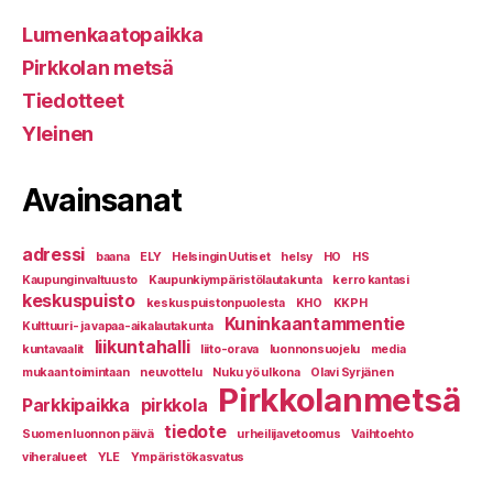
Lumenkaatopaikka
Pirkkolan metsä
Tiedotteet
Yleinen
Avainsanat
adressi
baana
ELY
Helsingin Uutiset
helsy
HO
HS
Kaupunginvaltuusto
Kaupunkiympäristölautakunta
kerro kantasi
keskuspuisto
keskuspuistonpuolesta
KHO
KKPH
Kuninkaantammentie
Kulttuuri- ja vapaa-aikalautakunta
liikuntahalli
kuntavaalit
liito-orava
luonnonsuojelu
media
mukaan toimintaan
neuvottelu
Nuku yö ulkona
Olavi Syrjänen
Pirkkolanmetsä
Parkkipaikka
pirkkola
tiedote
Suomen luonnon päivä
urheilijavetoomus
Vaihtoehto
viheralueet
YLE
Ympäristökasvatus