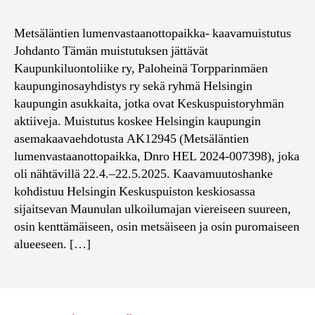
Metsäläntien lumenvastaanottopaikka- kaavamuistutus
Johdanto Tämän muistutuksen jättävät
Kaupunkiluontoliike ry, Paloheinä Torpparinmäen
kaupunginosayhdistys ry sekä ryhmä Helsingin
kaupungin asukkaita, jotka ovat Keskuspuistoryhmän
aktiiveja. Muistutus koskee Helsingin kaupungin
asemakaavaehdotusta AK12945 (Metsäläntien
lumenvastaanottopaikka, Dnro HEL 2024-007398), joka
oli nähtävillä 22.4.–22.5.2025. Kaavamuutoshanke
kohdistuu Helsingin Keskuspuiston keskiosassa
sijaitsevan Maunulan ulkoilumajan viereiseen suureen,
osin kenttämäiseen, osin metsäiseen ja osin puromaiseen
alueeseen. […]