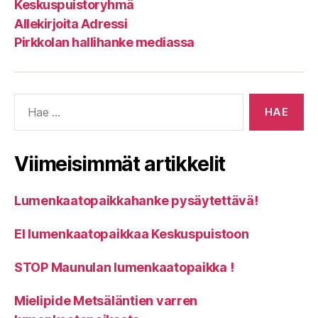
Keskuspuistoryhmä
Allekirjoita Adressi
Pirkkolan hallihanke mediassa
Haku:
Viimeisimmät artikkelit
Lumenkaatopaikkahanke pysäytettävä!
EI lumenkaatopaikkaa Keskuspuistoon
STOP Maunulan lumenkaatopaikka !
Mielipide Metsäläntien varren