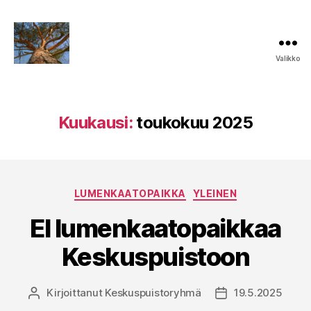
Valikko
Keskuspuiston
puolesta
Kuukausi:
toukokuu 2025
Kategoriat
LUMENKAATOPAIKKA
YLEINEN
EI lumenkaatopaikkaa
Keskuspuistoon
Kirjoittanut
Keskuspuistoryhmä
19.5.2025
Kirjoittaja
Julkaisupäivämää