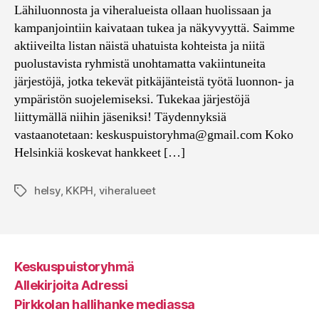
Lähiluonnosta ja viheralueista ollaan huolissaan ja
kampanjointiin kaivataan tukea ja näkyvyyttä. Saimme
aktiiveilta listan näistä uhatuista kohteista ja niitä
puolustavista ryhmistä unohtamatta vakiintuneita
järjestöjä, jotka tekevät pitkäjänteistä työtä luonnon- ja
ympäristön suojelemiseksi. Tukekaa järjestöjä
liittymällä niihin jäseniksi! Täydennyksiä
vastaanotetaan: keskuspuistoryhma@gmail.com Koko
Helsinkiä koskevat hankkeet […]
helsy
,
KKPH
,
viheralueet
Avainsanat
Keskuspuistoryhmä
Allekirjoita Adressi
Pirkkolan hallihanke mediassa