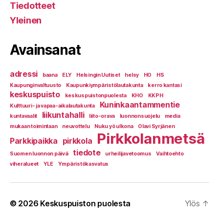
Tiedotteet
Yleinen
Avainsanat
adressi
baana
ELY
Helsingin Uutiset
helsy
HO
HS
Kaupunginvaltuusto
Kaupunkiympäristölautakunta
kerro kantasi
keskuspuisto
keskuspuistonpuolesta
KHO
KKPH
Kuninkaantammentie
Kulttuuri- ja vapaa-aikalautakunta
liikuntahalli
kuntavaalit
liito-orava
luonnonsuojelu
media
mukaan toimintaan
neuvottelu
Nuku yö ulkona
Olavi Syrjänen
Pirkkolanmetsä
Parkkipaikka
pirkkola
tiedote
Suomen luonnon päivä
urheilijavetoomus
Vaihtoehto
viheralueet
YLE
Ympäristökasvatus
© 2026
Keskuspuiston puolesta
Ylös
↑