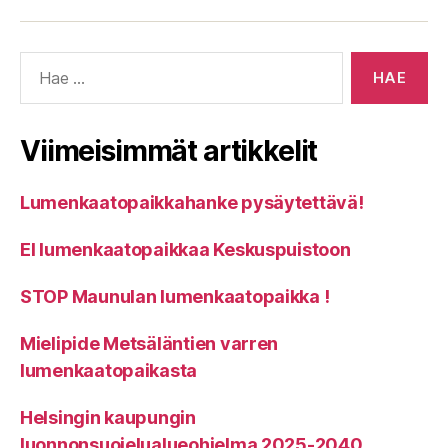
Haku:
Viimeisimmät artikkelit
Lumenkaatopaikkahanke pysäytettävä!
EI lumenkaatopaikkaa Keskuspuistoon
STOP Maunulan lumenkaatopaikka !
Mielipide Metsäläntien varren
lumenkaatopaikasta
Helsingin kaupungin
luonnonsuojelualueohjelma 2025-2040,