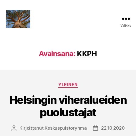
Valikko
Keskuspuiston
puolesta
Avainsana:
KKPH
Kategoriat
YLEINEN
Helsingin viheralueiden
puolustajat
Kirjoittanut
Keskuspuistoryhmä
22.10.2020
Kirjoittaja
Julkaisupäivämää