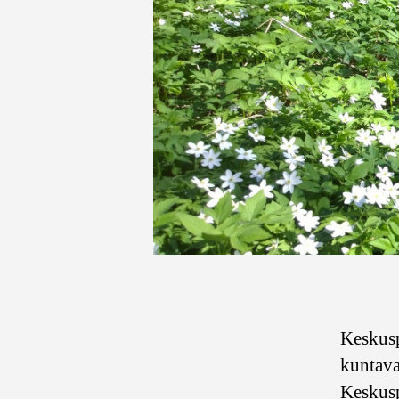
Keskus
kuntava
Keskusp