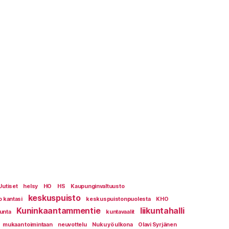
Uutiset
helsy
HO
HS
Kaupunginvaltuusto
keskuspuisto
o kantasi
keskuspuistonpuolesta
KHO
Kuninkaantammentie
liikuntahalli
kunta
kuntavaalit
mukaan toimintaan
neuvottelu
Nuku yö ulkona
Olavi Syrjänen