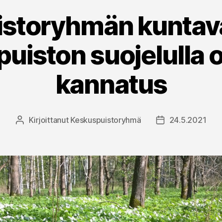
storyhmän kuntava
uiston suojelulla 
kannatus
Kirjoittanut
Keskuspuistoryhmä
24.5.2021
Kirjoittaja
Julkaisupäivämä