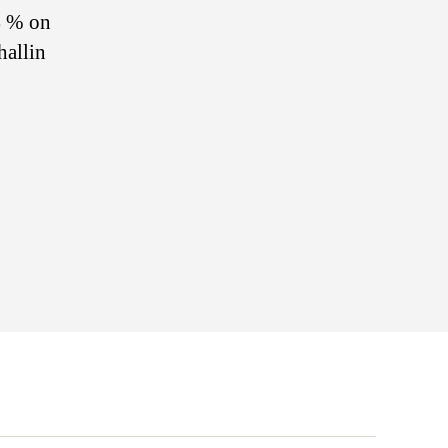
94 % on
hallin