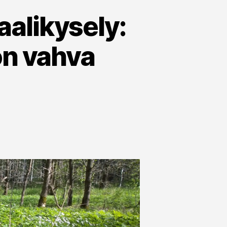
alikysely:
on vahva
ärä