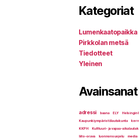
Kategoriat
Lumenkaatopaikka
Pirkkolan metsä
Tiedotteet
Yleinen
Avainsanat
adressi
baana
ELY
Helsingin 
Kaupunkiympäristölautakunta
kerr
KKPH
Kulttuuri- ja vapaa-aikalauta
liito-orava
luonnonsuojelu
media