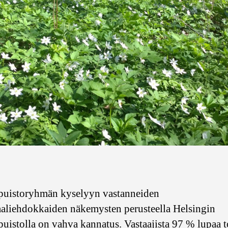
puistoryhmän kyselyyn vastanneiden
aliehdokkaiden näkemysten perusteella Helsingin
uistolla on vahva kannatus. Vastaajista 97 % lupaa 