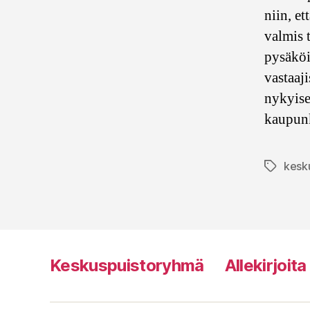
niin, e
valmis 
pysäköi
vastaaji
nykyise
kaupunk
kesk
Avainsan
Keskuspuistoryhmä
Allekirjoit