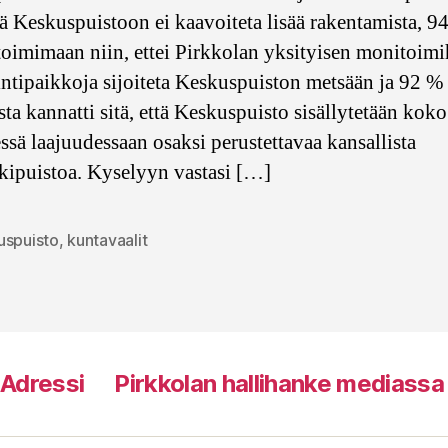
ttä Keskuspuistoon ei kaavoiteta lisää rakentamista, 
toimimaan niin, ettei Pirkkolan yksityisen monitoimi
ntipaikkoja sijoiteta Keskuspuiston metsään ja 92 %
sta kannatti sitä, että Keskuspuisto sisällytetään koko
ssä laajuudessaan osaksi perustettavaa kansallista
ipuistoa. Kyselyyn vastasi […]
uspuisto
,
kuntavaalit
at
a Adressi
Pirkkolan hallihanke mediassa