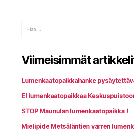
Haku:
Viimeisimmät artikkeli
Lumenkaatopaikkahanke pysäytettäv
EI lumenkaatopaikkaa Keskuspuistoo
STOP Maunulan lumenkaatopaikka !
Mielipide Metsäläntien varren lumen