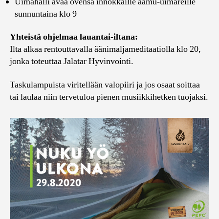
Uimahalli avaa ovensa innokkaille aamu-uimareille
sunnuntaina klo 9
Yhteistä ohjelmaa lauantai-iltana:
Ilta alkaa rentouttavalla äänimaljameditaatiolla klo 20,
jonka toteuttaa Jalatar Hyvinvointi.
Taskulampuista viritellään valopiiri ja jos osaat soittaa
tai laulaa niin tervetuloa pienen musiikkihetken tuojaksi.