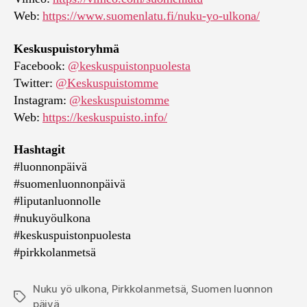
Web:
https://www.suomenlatu.fi/nuku-yo-ulkona/
Keskuspuistoryhmä
Facebook:
@keskuspuistonpuolesta
Twitter:
@Keskuspuistomme
Instagram:
@keskuspuistomme
Web:
https://keskuspuisto.info/
Hashtagit
#luonnonpäivä
#suomenluonnonpäivä
#liputanluonnolle
#nukuyöulkona
#keskuspuistonpuolesta
#pirkkolanmetsä
Nuku yö ulkona
,
Pirkkolanmetsä
,
Suomen luonnon
Avainsanat
päivä