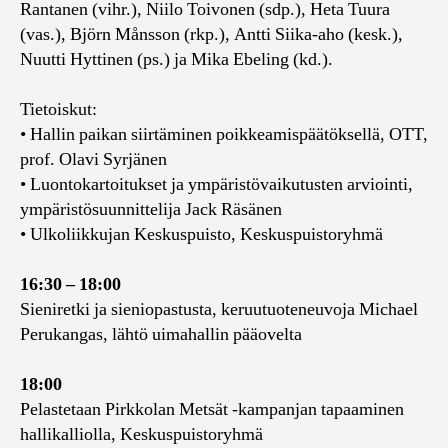
Rantanen (vihr.), Niilo Toivonen (sdp.), Heta Tuura
(vas.), Björn Månsson (rkp.), Antti Siika-aho (kesk.),
Nuutti Hyttinen (ps.) ja Mika Ebeling (kd.).
Tietoiskut:
• Hallin paikan siirtäminen poikkeamispäätöksellä, OTT,
prof. Olavi Syrjänen
• Luontokartoitukset ja ympäristövaikutusten arviointi,
ympäristösuunnittelija Jack Räsänen
• Ulkoliikkujan Keskuspuisto, Keskuspuistoryhmä
16:30 – 18:00
Sieniretki ja sieniopastusta, keruutuoteneuvoja Michael
Perukangas, lähtö uimahallin pääovelta
18:00
Pelastetaan Pirkkolan Metsät -kampanjan tapaaminen
hallikalliolla, Keskuspuistoryhmä