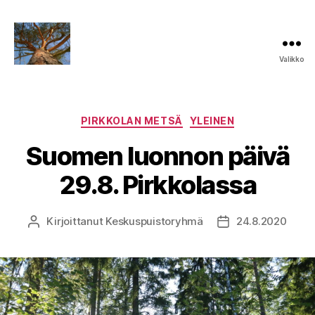
Valikko
Keskuspuiston
puolesta
Kategoriat
PIRKKOLAN METSÄ
YLEINEN
Suomen luonnon päivä
29.8. Pirkkolassa
Kirjoittanut
Keskuspuistoryhmä
24.8.2020
Kirjoittaja
Julkaisupäivämää