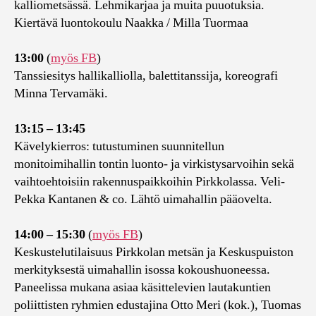
kalliometsässä. Lehmikarjaa ja muita puuotuksia.
Kiertävä luontokoulu Naakka / Milla Tuormaa
13:00
(
myös FB
)
Tanssiesitys hallikalliolla, balettitanssija, koreografi
Minna Tervamäki.
13:15 – 13:45
Kävelykierros: tutustuminen suunnitellun
monitoimihallin tontin luonto- ja virkistysarvoihin sekä
vaihtoehtoisiin rakennuspaikkoihin Pirkkolassa. Veli-
Pekka Kantanen & co. Lähtö uimahallin pääovelta.
14:00 – 15:30
(
myös FB
)
Keskustelutilaisuus Pirkkolan metsän ja Keskuspuiston
merkityksestä uimahallin isossa kokoushuoneessa.
Paneelissa mukana asiaa käsittelevien lautakuntien
poliittisten ryhmien edustajina Otto Meri (kok.), Tuomas