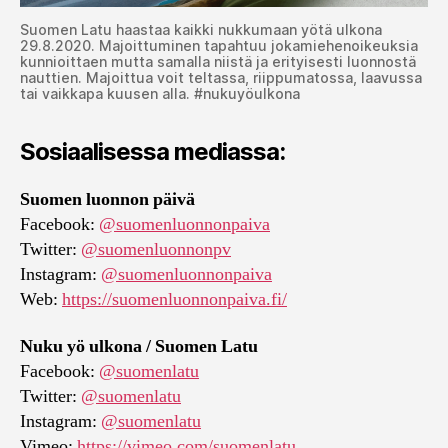
Suomen Latu haastaa kaikki nukkumaan yötä ulkona
29.8.2020. Majoittuminen tapahtuu jokamiehenoikeuksia
kunnioittaen mutta samalla niistä ja erityisesti luonnostä
nauttien. Majoittua voit teltassa, riippumatossa, laavussa
tai vaikkapa kuusen alla. #nukuyöulkona
Sosiaalisessa mediassa:
Suomen luonnon päivä
Facebook:
@suomenluonnonpaiva
Twitter:
@suomenluonnonpv
Instagram:
@suomenluonnonpaiva
Web:
https://suomenluonnonpaiva.fi/
Nuku yö ulkona / Suomen Latu
Facebook:
@suomenlatu
Twitter:
@suomenlatu
Instagram:
@suomenlatu
Vimeo:
https://vimeo.com/suomenlatu